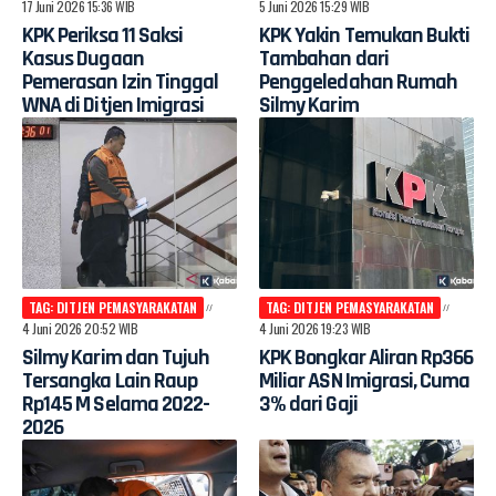
17 Juni 2026 15:36 WIB
5 Juni 2026 15:29 WIB
KPK Periksa 11 Saksi
KPK Yakin Temukan Bukti
Kasus Dugaan
Tambahan dari
Pemerasan Izin Tinggal
Penggeledahan Rumah
WNA di Ditjen Imigrasi
Silmy Karim
TAG: DITJEN PEMASYARAKATAN
TAG: DITJEN PEMASYARAKATAN
4 Juni 2026 20:52 WIB
4 Juni 2026 19:23 WIB
Silmy Karim dan Tujuh
KPK Bongkar Aliran Rp366
Tersangka Lain Raup
Miliar ASN Imigrasi, Cuma
Rp145 M Selama 2022-
3% dari Gaji
2026