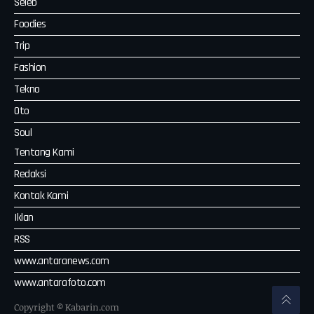
Seleb
Foodies
Trip
Fashion
Tekno
Oto
Soul
Tentang Kami
Redaksi
Kontak Kami
Iklan
RSS
www.antaranews.com
www.antarafoto.com
Copyright © Kabarin.com