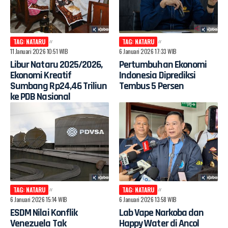
TAG: NATARU
TAG: NATARU
11 Januari 2026 10:51 WIB
6 Januari 2026 17:33 WIB
Libur Nataru 2025/2026,
Pertumbuhan Ekonomi
Ekonomi Kreatif
Indonesia Diprediksi
Sumbang Rp24,46 Triliun
Tembus 5 Persen
ke PDB Nasional
TAG: NATARU
TAG: NATARU
6 Januari 2026 15:14 WIB
6 Januari 2026 13:58 WIB
ESDM Nilai Konflik
Lab Vape Narkoba dan
Venezuela Tak
Happy Water di Ancol