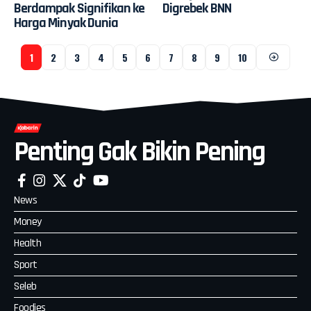
Berdampak Signifikan ke
Digrebek BNN
Harga Minyak Dunia
1
2
3
4
5
6
7
8
9
10
Penting Gak Bikin Pening
News
Money
Health
Sport
Seleb
Foodies