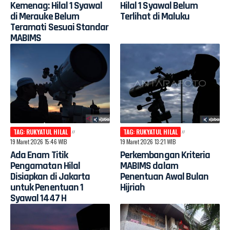
Kemenag: Hilal 1 Syawal
Hilal 1 Syawal Belum
di Merauke Belum
Terlihat di Maluku
Teramati Sesuai Standar
MABIMS
TAG: RUKYATUL HILAL
TAG: RUKYATUL HILAL
19 Maret 2026 15:46 WIB
19 Maret 2026 13:21 WIB
Ada Enam Titik
Perkembangan Kriteria
Pengamatan Hilal
MABIMS dalam
Disiapkan di Jakarta
Penentuan Awal Bulan
untuk Penentuan 1
Hijriah
Syawal 1447 H