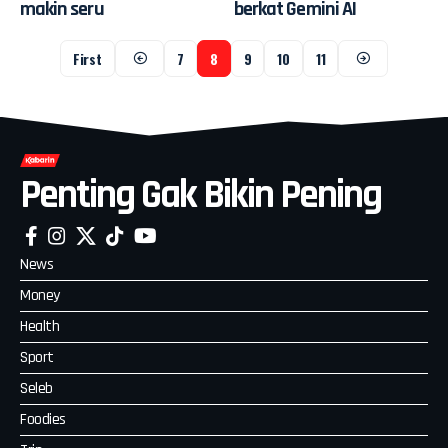
makin seru
berkat Gemini AI
First
7
8
9
10
11
Penting Gak Bikin Pening
News
Money
Health
Sport
Seleb
Foodies