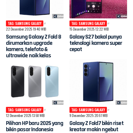
TAG: SAMSUNG GALAXY
TAG: SAMSUNG GALAXY
22 Desember 2025 19:40 WIB
15 Desember 2025 12:22 WIB
Samsung Galaxy Z Fold 8
Galaxy S27 bakal punya
dirumorkan upgrade
teknologi kamera super
kamera, telefoto &
cepat
ultrawide naik kelas
TAG: SAMSUNG GALAXY
TAG: SAMSUNG GALAXY
12 Desember 2025 13:58 WIB
9 Desember 2025 20:51 WIB
Pilihan HP baru 2025 yang
Galaxy Z Fold7 bikin riset
bikin pasar Indonesia
kreator makin ngebut