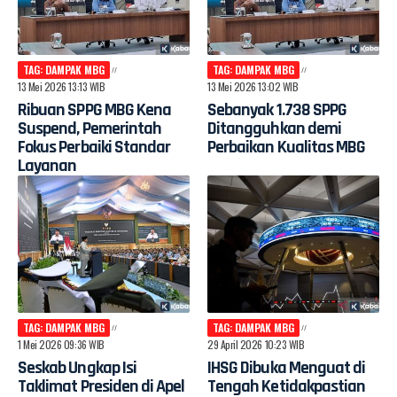
TAG: DAMPAK MBG
TAG: DAMPAK MBG
13 Mei 2026 13:13 WIB
13 Mei 2026 13:02 WIB
Ribuan SPPG MBG Kena
Sebanyak 1.738 SPPG
Suspend, Pemerintah
Ditangguhkan demi
Fokus Perbaiki Standar
Perbaikan Kualitas MBG
Layanan
TAG: DAMPAK MBG
TAG: DAMPAK MBG
1 Mei 2026 09:36 WIB
29 April 2026 10:23 WIB
Seskab Ungkap Isi
IHSG Dibuka Menguat di
Taklimat Presiden di Apel
Tengah Ketidakpastian