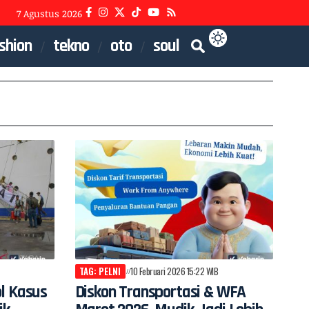
7 Agustus 2026
shion
tekno
oto
soul
TAG: PELNI
10 Februari 2026 15:22 WIB
ol Kasus
Diskon Transportasi & WFA