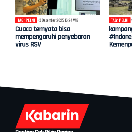
TAG: PELNI
3 Desember 2025 16:24 WIB
TAG: PELNI
Cuaca ternyata bisa
kampany
mempengaruhi penyebaran
#Indone
virus RSV
Kemenpa