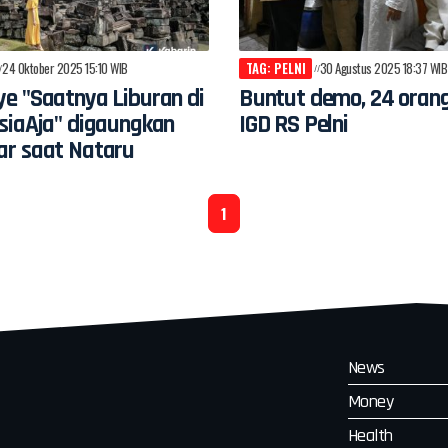
24 Oktober 2025 15:10 WIB
TAG: PELNI
30 Agustus 2025 18:37 WIB
e "Saatnya Liburan di
Buntut demo, 24 oran
siaAja" digaungkan
IGD RS Pelni
r saat Nataru
1
News
Money
Health