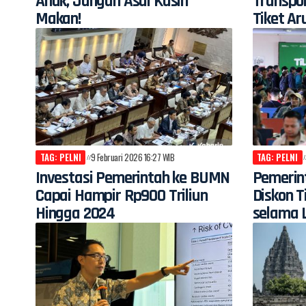
Anak, Jangan Asal Kasih
Transpo
Makan!
Tiket Ar
TAG: PELNI
9 Februari 2026 16:27 WIB
TAG: PELNI
Investasi Pemerintah ke BUMN
Pemerin
Capai Hampir Rp900 Triliun
Diskon T
Hingga 2024
selama 