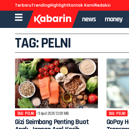
Terbaru
Trending
Highlight
Kontak Kami
Redaksi
news
money
TAG: PELNI
TAG: PELNI
9 April 2026 13:09 WIB
TAG: PELNI
Gizi Seimbang Penting Buat
GoPay Ha