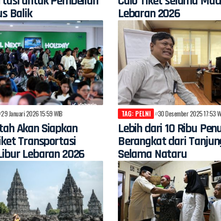
rtasi untuk Pembelian
Calo Tiket selama Mud
us Balik
Lebaran 2026
29 Januari 2026 15:59 WIB
TAG: PELNI
30 Desember 2025 17:53 W
tah Akan Siapkan
Lebih dari 10 Ribu Pe
iket Transportasi
Berangkat dari Tanjun
Libur Lebaran 2026
Selama Nataru