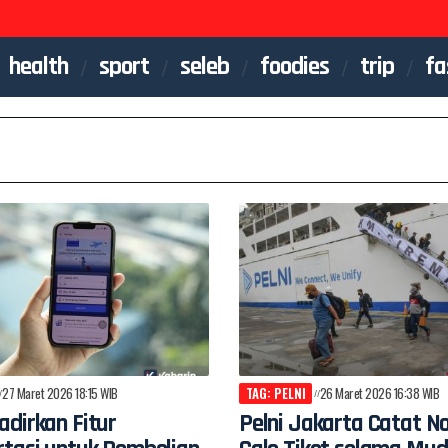
health
sport
seleb
foodies
trip
fa
27 Maret 2026 18:15 WIB
TAG: PELNI
26 Maret 2026 16:38 WIB
dirkan Fitur
Pelni Jakarta Catat N