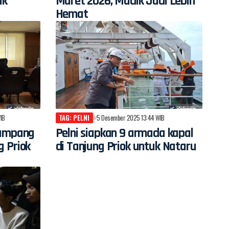
ik
Maret 2026, Mudik Jadi Lebih
Hemat
IB
TAG: PELNI
5 Desember 2025 13:44 WIB
numpang
Pelni siapkan 9 armada kapal
g Priok
di Tanjung Priok untuk Nataru