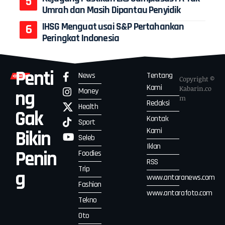
Umrah dan Masih Dipantau Penyidik
IHSG Menguat usai S&P Pertahankan
Peringkat Indonesia
Penti
News
Tentang
Copyright ©
Kami
Kabarin.co
Money
ng
m
Redaksi
Health
Gak
Kontak
Sport
Kami
Bikin
Seleb
Iklan
Penin
Foodies
RSS
Trip
g
www.antaranews.com
Fashion
www.antarafoto.com
Tekno
Oto