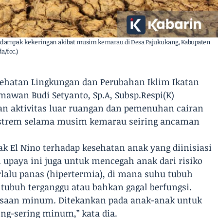
terdampak kekeringan akibat musim kemarau di Desa Pajukukang, Kabupaten
a/foc.)
esehatan Lingkungan dan Perubahan Iklim Ikatan
rmawan Budi Setyanto, Sp.A, Subsp.Respi(K)
n aktivitas luar ruangan dan pemenuhan cairan
ekstrem selama musim kemarau seiring ancaman
k El Nino terhadap kesehatan anak yang diinisiasi
upaya ini juga untuk mencegah anak dari risiko
erlalu panas (hipertermia), di mana suhu tubuh
tubuh terganggu atau bahkan gagal berfungsi.
iasaan minum. Ditekankan pada anak-anak untuk
g-sering minum,” kata dia.