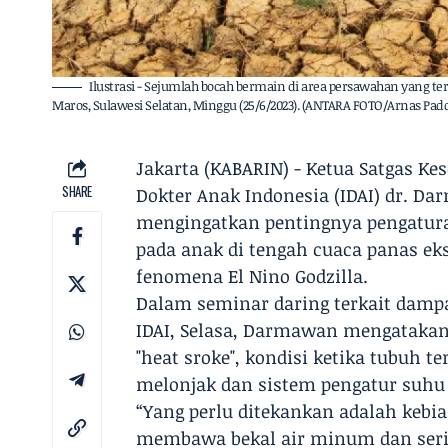
Ilustrasi - Sejumlah bocah bermain di area persawahan yang 
Maros, Sulawesi Selatan, Minggu (25/6/2023). (ANTARA FOTO/Arnas Padd
Jakarta (KABARIN) - Ketua Satgas K
SHARE
Dokter Anak Indonesia (IDAI) dr. Da
mengingatkan pentingnya pengatura
pada anak di tengah cuaca panas 
fenomena El Nino Godzilla.
Dalam seminar daring terkait dampa
IDAI, Selasa, Darmawan mengatakan 
"heat sroke", kondisi ketika tubuh t
melonjak dan sistem pengatur suhu 
“Yang perlu ditekankan adalah keb
membawa bekal air minum dan serin