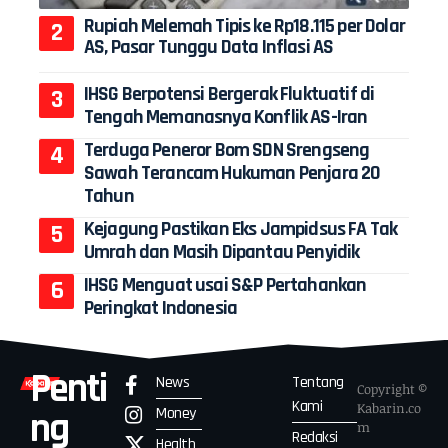
Rupiah Melemah Tipis ke Rp18.115 per Dolar
AS, Pasar Tunggu Data Inflasi AS
IHSG Berpotensi Bergerak Fluktuatif di
Tengah Memanasnya Konflik AS-Iran
Terduga Peneror Bom SDN Srengseng
Sawah Terancam Hukuman Penjara 20
Tahun
Kejagung Pastikan Eks Jampidsus FA Tak
Umrah dan Masih Dipantau Penyidik
IHSG Menguat usai S&P Pertahankan
Peringkat Indonesia
Penti
News
Tentang
Copyright ©
Kami
Kabarin.co
Money
ng
m
Redaksi
Health