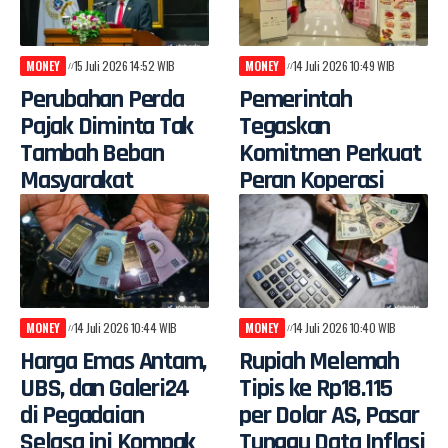
MONEY
15 Juli 2026 14:52 WIB
MONEY
14 Juli 2026 10:49 WIB
Perubahan Perda
Pemerintah
Pajak Diminta Tak
Tegaskan
Tambah Beban
Komitmen Perkuat
Masyarakat
Peran Koperasi
MONEY
14 Juli 2026 10:44 WIB
MONEY
14 Juli 2026 10:40 WIB
Harga Emas Antam,
Rupiah Melemah
UBS, dan Galeri24
Tipis ke Rp18.115
di Pegadaian
per Dolar AS, Pasar
Selasa ini Kompak
Tunggu Data Inflasi