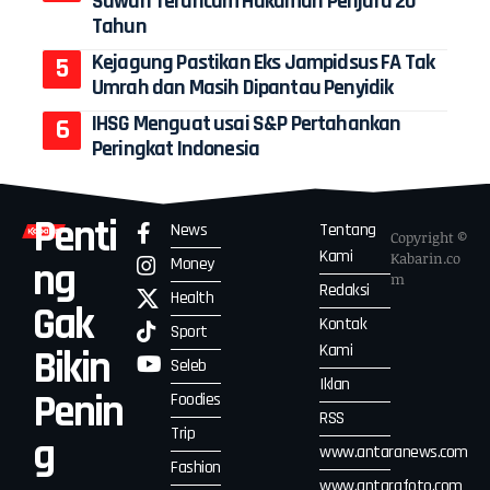
Sawah Terancam Hukuman Penjara 20
Tahun
Kejagung Pastikan Eks Jampidsus FA Tak
Umrah dan Masih Dipantau Penyidik
IHSG Menguat usai S&P Pertahankan
Peringkat Indonesia
Penti
News
Tentang
Copyright ©
Kami
Kabarin.co
Money
ng
m
Redaksi
Health
Gak
Kontak
Sport
Kami
Bikin
Seleb
Iklan
Penin
Foodies
RSS
Trip
g
www.antaranews.com
Fashion
www.antarafoto.com