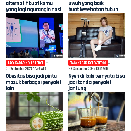
alternatif buat kamu
uwuh yang baik
yang lagi ngurangin nasi
buat kesehatan tubuh
TAG: KADAR KOLESTEROL
TAG: KADAR KOLESTEROL
30 September 2025 17:56 WIB
27 September 2025 10:31 WIB
Obesitas bisa jadi pintu
Nyeri di kaki ternyata bisa
masuk berbagai penyakit
jadi tanda penyakit
lain
jantung