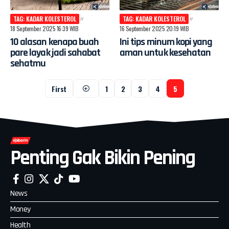
TAG: KADAR KOLESTEROL
TAG: KADAR KOLESTEROL
18 September 2025 16:39 WIB
16 September 2025 20:19 WIB
10 alasan kenapa buah
Ini tips minum kopi yang
pare layak jadi sahabat
aman untuk kesehatan
sehatmu
First
1
2
3
4
5
Penting Gak Bikin Pening
News
Money
Health