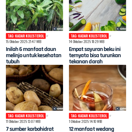
TAG: KADAR KOLESTEROL
TAG: KADAR KOLESTEROL
15 Oktober 2025 21:47 WIB
14 Oktober 2025 18:29 WIB
Inilah 6 manfaat daun
Empat sayuran beku ini
melinjo untuk kesehatan
ternyata bisa turunkan
tubuh
tekanan darah
TAG: KADAR KOLESTEROL
TAG: KADAR KOLESTEROL
11 Oktober 2025 13:07 WIB
1 Oktober 2025 14:10 WIB
7 sumber karbohidrat
12 manfaat wedang