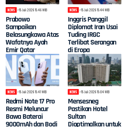
NEWS
15 Juli 2026 15:46 WIB
NEWS
15 Juli 2026 15:44 WIB
Prabowo
Inggris Panggil
Sampaikan
Diplomat Iran Usai
Belasungkawa Atas
Tuding IRGC
Wafatnya Ayah
Terlibat Serangan
Emir Qatar
di Eropa
NEWS
15 Juli 2026 15:41 WIB
NEWS
15 Juli 2026 15:04 WIB
Redmi Note 17 Pro
Mensesneg
Resmi Meluncur
Pastikan Hotel
Bawa Baterai
Sultan
9000mAh dan Bodi
Dioptimalkan untuk