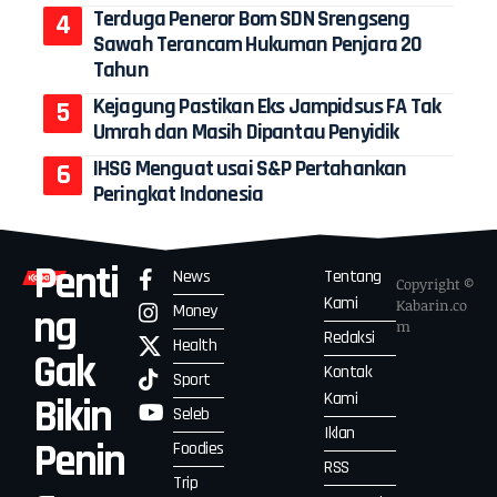
Terduga Peneror Bom SDN Srengseng
Sawah Terancam Hukuman Penjara 20
Tahun
Kejagung Pastikan Eks Jampidsus FA Tak
Umrah dan Masih Dipantau Penyidik
IHSG Menguat usai S&P Pertahankan
Peringkat Indonesia
Penti
News
Tentang
Copyright ©
Kami
Kabarin.co
Money
ng
m
Redaksi
Health
Gak
Kontak
Sport
Kami
Bikin
Seleb
Iklan
Penin
Foodies
RSS
Trip