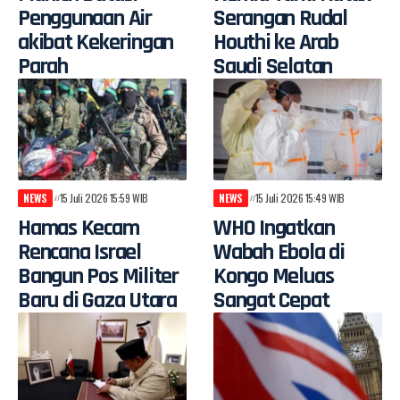
Penggunaan Air
Serangan Rudal
akibat Kekeringan
Houthi ke Arab
Parah
Saudi Selatan
NEWS
15 Juli 2026 15:59 WIB
NEWS
15 Juli 2026 15:49 WIB
Hamas Kecam
WHO Ingatkan
Rencana Israel
Wabah Ebola di
Bangun Pos Militer
Kongo Meluas
Baru di Gaza Utara
Sangat Cepat