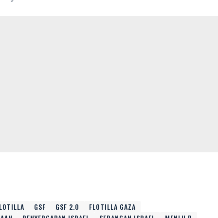
LOTILLA
GSF
GSF 2.0
FLOTILLA GAZA
IAAN
PENYERGAPAN ISRAEL
SERANGAN ISRAEL
MENLU R