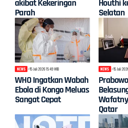
akibat Kekeringan
Houthi k
Parah
Selatan
NEWS
15 Juli 2026 15:49 WIB
NEWS
15 Juli 20
WHO Ingatkan Wabah
Prabowo
Ebola di Kongo Meluas
Belasun
Sangat Cepat
Wafatny
Qatar