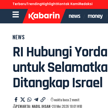
Terbaru
Trending
Highlight
Kontak Kami
Redaksi
news
money
NEWS
RI Hubungi Yordan
untuk Selamatka
Ditangkap Israel
waktu baca 2 menit
PEWARTA: NABIL IHSAN
20 Mei 2026 18:01 WIB