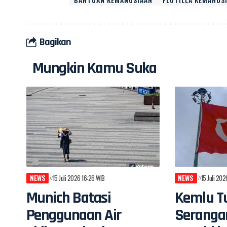
Bagikan
Mungkin Kamu Suka
NEWS
15 Juli 2026 16:26 WIB
NEWS
15 Juli 20
Munich Batasi
Kemlu Tu
Penggunaan Air
Seranga