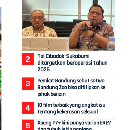
Tol Cibadak-Sukabumi
ditargetkan beroperasi tahun
2026
Pemkot Bandung sebut satwa
Bandung Zoo bisa dititipkan ke
pihak berizin
10 film terbaik yang angkat isu
tentang kekerasan seksual
Xpeng P7+ kini punya varian EREV
dan tubuh lebih panjang