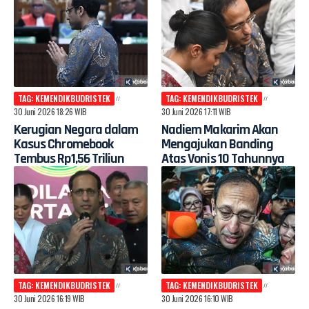
TAG: KEMENDIKBUDRISTEK
TAG: KEMENDIKBUDRISTEK
30 Juni 2026 18:26 WIB
30 Juni 2026 17:11 WIB
Kerugian Negara dalam
Nadiem Makarim Akan
Kasus Chromebook
Mengajukan Banding
Tembus Rp1,56 Triliun
Atas Vonis 10 Tahunnya
TAG: KEMENDIKBUDRISTEK
TAG: KEMENDIKBUDRISTEK
30 Juni 2026 16:19 WIB
30 Juni 2026 16:10 WIB