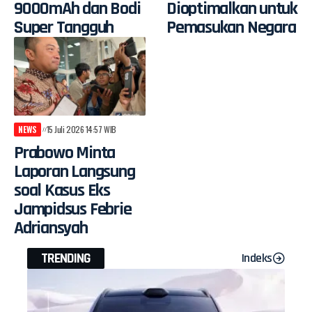
9000mAh dan Bodi
Dioptimalkan untuk
Super Tangguh
Pemasukan Negara
NEWS
15 Juli 2026 14:57 WIB
Prabowo Minta
Laporan Langsung
soal Kasus Eks
Jampidsus Febrie
Adriansyah
TRENDING
Indeks