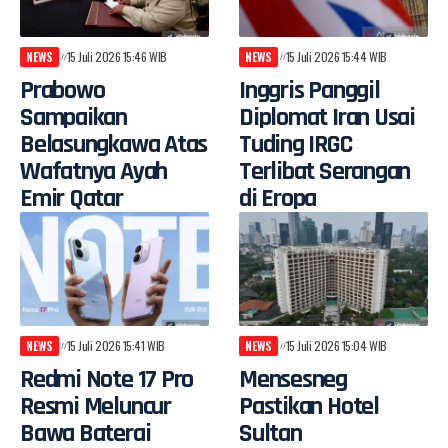
NEWS
15 Juli 2026 15:46 WIB
NEWS
15 Juli 2026 15:44 WIB
Prabowo
Inggris Panggil
Sampaikan
Diplomat Iran Usai
Belasungkawa Atas
Tuding IRGC
Wafatnya Ayah
Terlibat Serangan
Emir Qatar
di Eropa
NEWS
15 Juli 2026 15:41 WIB
NEWS
15 Juli 2026 15:04 WIB
Redmi Note 17 Pro
Mensesneg
Resmi Meluncur
Pastikan Hotel
Bawa Baterai
Sultan