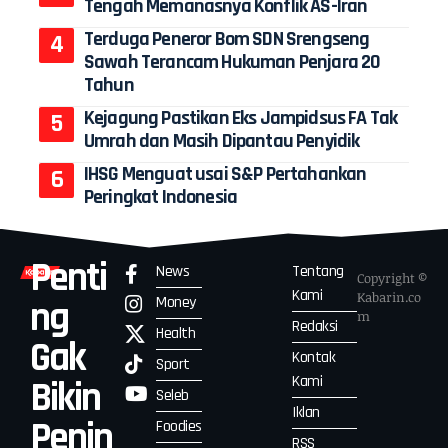
Tengah Memanasnya Konflik AS-Iran
Terduga Peneror Bom SDN Srengseng
Sawah Terancam Hukuman Penjara 20
Tahun
Kejagung Pastikan Eks Jampidsus FA Tak
Umrah dan Masih Dipantau Penyidik
IHSG Menguat usai S&P Pertahankan
Peringkat Indonesia
Penti
News
Tentang
Copyright ©
Kami
Kabarin.co
Money
ng
m
Redaksi
Health
Gak
Kontak
Sport
Kami
Bikin
Seleb
Iklan
Penin
Foodies
RSS